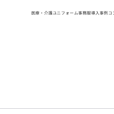
医療・介護ユニフォーム
事務服
導入事例
コ